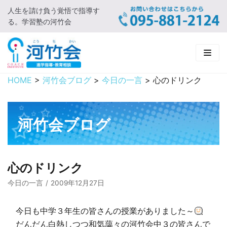
人生を請け負う覚悟で指導す
コ
る。学習塾の河竹会
ン
テ
ン
ツ
に
HOME
>
河竹会ブログ
>
今日の一言
>
心のドリンク
HOME
ス
キ
新着情報
ッ
河竹会ブログ
プ
□ お知らせ
河竹会について
□ 河竹会ブログ
□ ごあいさつ
受講コース
心のドリンク
□ 河竹会について
□ 小学部
実 績
今日の一言
2009年12月27日
□ 入会について
□ 中学部
□ 実績ご紹介
教育相談
今日も中学３年生の皆さんの授業がありました～
だんだん白熱しつつ和気藹々の河竹会中３の皆さんで
□ よくあるご質問
□ 高校部
□ 2019年合格体験記