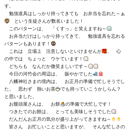
す。
□ 有料体験指導
勉強道具はしっかり持ってきても お弁当を忘れた～ぁ
という生徒さんが数名いました！
このパターンは、 「くすっ」と笑えますね～
お弁当だけはしっかり持ってきて、 勉強道具を忘れる
パターンもあります！
これは 立場上 注意しないといけませんが
、 心
の中では ちょっと ウケています！
どちらも なんだか微笑ましいです～
今日の河竹会の周辺は、 賑やかでした
八幡神社さまの境内は、 お正月の準備で忙しそうでし
た。 思わず 熱いお茶
でも持っていこうかしらん？
と思いました。
お饅頭屋さんは、 お餅
の準備で大忙しです！
つきたてのお餅は、 とっても美味しそうでした
だんだんお正月の気分が盛り上がってきますね～
皆さん お忙しいことと思いますが、 そんな忙しさの