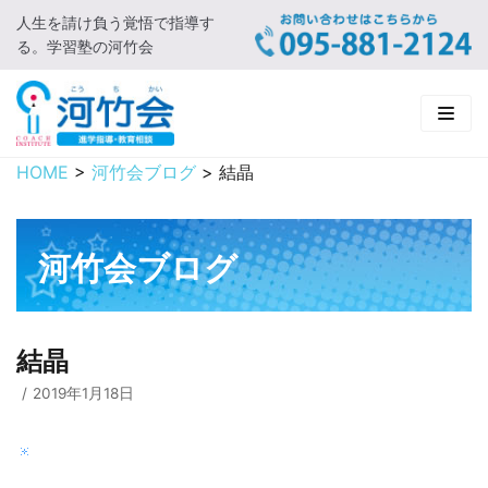
人生を請け負う覚悟で指導す
コ
る。学習塾の河竹会
ン
テ
ン
ツ
に
HOME
>
河竹会ブログ
>
結晶
HOME
ス
キ
新着情報
ッ
河竹会ブログ
プ
□ お知らせ
河竹会について
□ 河竹会ブログ
□ ごあいさつ
受講コース
結晶
□ 河竹会について
□ 小学部
実 績
2019年1月18日
□ 入会について
□ 中学部
□ 実績ご紹介
教育相談
□ よくあるご質問
□ 高校部
□ 2019年合格体験記