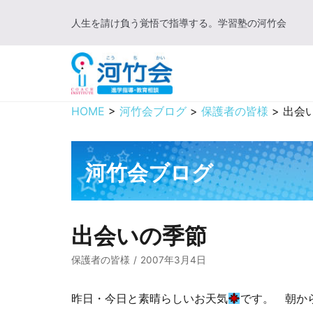
コ
人生を請け負う覚悟で指導する。学習塾の河竹会
ン
テ
ン
ツ
に
HOME
>
河竹会ブログ
>
保護者の皆様
>
出会
ス
キ
ッ
河竹会ブログ
プ
出会いの季節
保護者の皆様
2007年3月4日
昨日・今日と素晴らしいお天気
です。 朝か