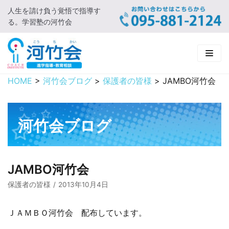
人生を請け負う覚悟で指導す
コ
る。学習塾の河竹会
ン
テ
ン
ツ
に
HOME
>
河竹会ブログ
>
保護者の皆様
>
JAMBO河竹会
HOME
ス
キ
新着情報
ッ
河竹会ブログ
プ
□ お知らせ
河竹会について
□ 河竹会ブログ
□ ごあいさつ
受講コース
JAMBO河竹会
□ 河竹会について
□ 小学部
実 績
保護者の皆様
2013年10月4日
□ 入会について
□ 中学部
□ 実績ご紹介
教育相談
ＪＡＭＢＯ河竹会 配布しています。
□ よくあるご質問
□ 高校部
□ 2019年合格体験記