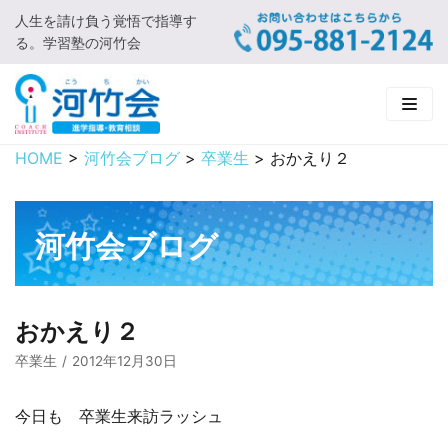
人生を請け負う覚悟で指導す
コ
る。学習塾の河竹会
ン
テ
ン
ツ
に
HOME
>
河竹会ブログ
>
卒業生
>
おかえり２
HOME
ス
キ
新着情報
ッ
河竹会ブログ
プ
□ お知らせ
河竹会について
□ 河竹会ブログ
□ ごあいさつ
受講コース
おかえり２
□ 河竹会について
□ 小学部
実 績
卒業生
2012年12月30日
□ 入会について
□ 中学部
□ 実績ご紹介
教育相談
今日も 卒業生来訪ラッシュ
□ よくあるご質問
□ 高校部
□ 2019年合格体験記