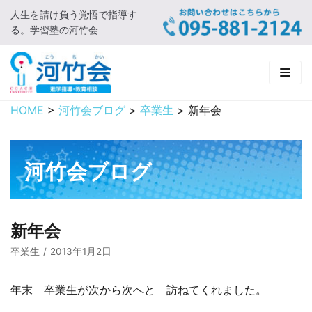
人生を請け負う覚悟で指導す
コ
る。学習塾の河竹会
ン
テ
ン
ツ
に
HOME
>
河竹会ブログ
>
卒業生
>
新年会
HOME
ス
キ
新着情報
ッ
河竹会ブログ
プ
□ お知らせ
河竹会について
□ 河竹会ブログ
□ ごあいさつ
受講コース
新年会
□ 河竹会について
□ 小学部
実 績
卒業生
2013年1月2日
□ 入会について
□ 中学部
□ 実績ご紹介
教育相談
年末 卒業生が次から次へと 訪ねてくれました。
□ よくあるご質問
□ 高校部
□ 2019年合格体験記