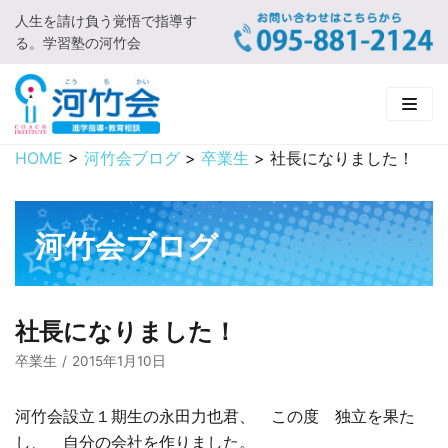
人生を請け負う覚悟で指導す
コ
る。学習塾の河竹会
ン
テ
ン
ツ
に
HOME
>
河竹会ブログ
>
卒業生
>
社長になりました！
HOME
ス
キ
新着情報
ッ
河竹会ブログ
プ
□ お知らせ
河竹会について
□ 河竹会ブログ
□ ごあいさつ
受講コース
社長になりました！
□ 河竹会について
□ 小学部
実 績
卒業生
2015年1月10日
□ 入会について
□ 中学部
□ 実績ご紹介
教育相談
河竹会設立１期生の永田力也君、 この度 独立を果た
し、 自分の会社を作りました。
□ よくあるご質問
□ 高校部
□ 2019年合格体験記