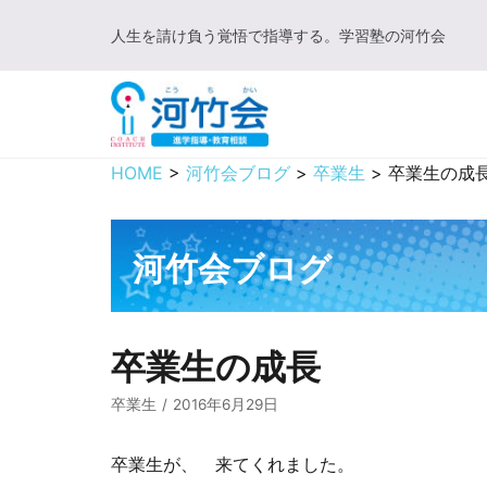
コ
人生を請け負う覚悟で指導する。学習塾の河竹会
ン
テ
ン
ツ
に
HOME
>
河竹会ブログ
>
卒業生
>
卒業生の成
ス
キ
ッ
河竹会ブログ
プ
卒業生の成長
卒業生
2016年6月29日
卒業生が、 来てくれました。