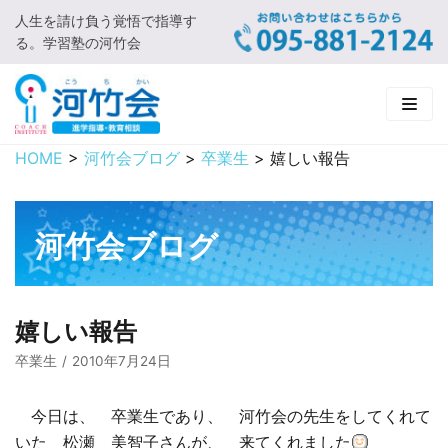
人生を請け負う覚悟で指導す
コ
る。学習塾の河竹会
ン
テ
ン
ツ
に
HOME
>
河竹会ブログ
>
卒業生
>
嬉しい報告
HOME
ス
キ
新着情報
ッ
河竹会ブログ
プ
□ お知らせ
河竹会について
□ 河竹会ブログ
□ ごあいさつ
受講コース
嬉しい報告
□ 河竹会について
□ 小学部
実 績
卒業生
2010年7月24日
□ 入会について
□ 中学部
□ 実績ご紹介
教育相談
今日は、 卒業生であり、 河竹会の先生をしてくれて
いた 松瀬 美智子さんが、 来てくれました
□ よくあるご質問
□ 高校部
□ 2019年合格体験記