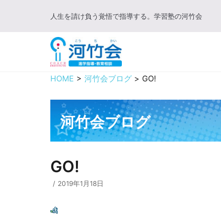
コ
人生を請け負う覚悟で指導する。学習塾の河竹会
ン
テ
ン
ツ
に
HOME
>
河竹会ブログ
>
GO!
ス
キ
ッ
河竹会ブログ
プ
GO!
2019年1月18日