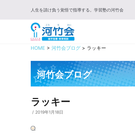
コ
人生を請け負う覚悟で指導する。学習塾の河竹会
ン
テ
ン
ツ
に
HOME
>
河竹会ブログ
>
ラッキー
ス
キ
ッ
河竹会ブログ
プ
ラッキー
2019年1月18日