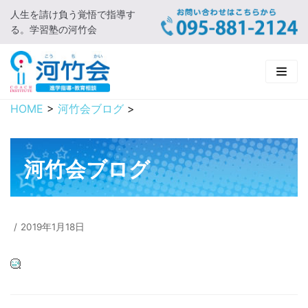
人生を請け負う覚悟で指導す
コ
る。学習塾の河竹会
ン
テ
ン
ツ
に
HOME
>
河竹会ブログ
>
HOME
ス
キ
新着情報
ッ
河竹会ブログ
プ
□ お知らせ
河竹会について
□ 河竹会ブログ
□ ごあいさつ
受講コース
2019年1月18日
□ 河竹会について
□ 小学部
実 績
□ 入会について
□ 中学部
□ 実績ご紹介
教育相談
□ よくあるご質問
□ 高校部
□ 2019年合格体験記