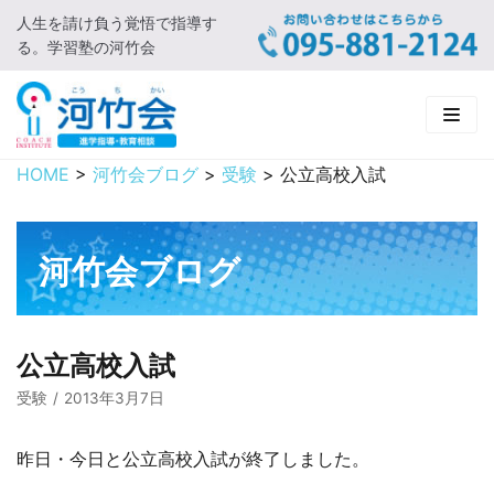
人生を請け負う覚悟で指導す
コ
る。学習塾の河竹会
ン
テ
ン
ツ
に
HOME
>
河竹会ブログ
>
受験
>
公立高校入試
HOME
ス
キ
新着情報
ッ
河竹会ブログ
プ
□ お知らせ
河竹会について
□ 河竹会ブログ
□ ごあいさつ
受講コース
公立高校入試
□ 河竹会について
□ 小学部
実 績
受験
2013年3月7日
□ 入会について
□ 中学部
□ 実績ご紹介
教育相談
昨日・今日と公立高校入試が終了しました。
□ よくあるご質問
□ 高校部
□ 2019年合格体験記