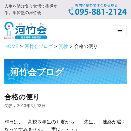
人生を請け負う覚悟で指導す
コ
る。学習塾の河竹会
ン
テ
ン
ツ
に
HOME
>
河竹会ブログ
>
受験
>
合格の便り
HOME
ス
キ
新着情報
ッ
河竹会ブログ
プ
□ お知らせ
河竹会について
□ 河竹会ブログ
□ ごあいさつ
受講コース
合格の便り
□ 河竹会について
□ 小学部
実 績
受験
2013年3月13日
□ 入会について
□ 中学部
□ 実績ご紹介
教育相談
昨日は、 高校３年生のＵ君から 「先生、 連絡が遅く
なってすみません。 実は・・・」
□ よくあるご質問
□ 高校部
□ 2019年合格体験記