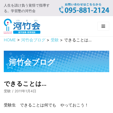
人生を請け負う覚悟で指導す
コ
る。学習塾の河竹会
ン
テ
ン
ツ
に
HOME
>
河竹会ブログ
>
受験
>
できることは…
HOME
ス
キ
新着情報
ッ
河竹会ブログ
プ
□ お知らせ
河竹会について
□ 河竹会ブログ
□ ごあいさつ
受講コース
できることは…
□ 河竹会について
□ 小学部
実 績
受験
2011年1月4日
□ 入会について
□ 中学部
□ 実績ご紹介
教育相談
受験生 できることは何でも やっておこう！
□ よくあるご質問
□ 高校部
□ 2019年合格体験記