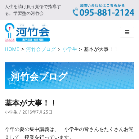
人生を請け負う覚悟で指導す
コ
る。学習塾の河竹会
ン
テ
ン
ツ
に
HOME
>
河竹会ブログ
>
小学生
>
基本が大事！！
HOME
ス
キ
新着情報
ッ
河竹会ブログ
プ
□ お知らせ
河竹会について
□ 河竹会ブログ
□ ごあいさつ
受講コース
基本が大事！！
□ 河竹会について
□ 小学部
実 績
小学生
2016年7月25日
□ 入会について
□ 中学部
□ 実績ご紹介
教育相談
今年の夏の集中講義は、 小学生の皆さんをたくさんお迎
えして 授業を行っています。
□ よくあるご質問
□ 高校部
□ 2019年合格体験記