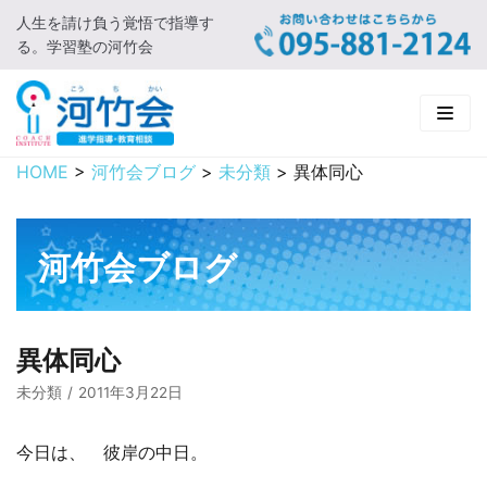
人生を請け負う覚悟で指導す
コ
る。学習塾の河竹会
ン
テ
ン
ツ
に
HOME
>
河竹会ブログ
>
未分類
>
異体同心
HOME
ス
キ
新着情報
ッ
河竹会ブログ
プ
□ お知らせ
河竹会について
□ 河竹会ブログ
□ ごあいさつ
受講コース
異体同心
□ 河竹会について
□ 小学部
実 績
未分類
2011年3月22日
□ 入会について
□ 中学部
□ 実績ご紹介
教育相談
今日は、 彼岸の中日。
□ よくあるご質問
□ 高校部
□ 2019年合格体験記