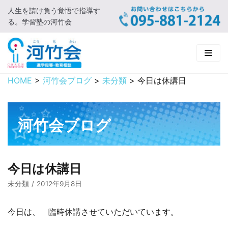
人生を請け負う覚悟で指導す
コ
る。学習塾の河竹会
ン
テ
ン
ツ
に
HOME
>
河竹会ブログ
>
未分類
>
今日は休講日
HOME
ス
キ
新着情報
ッ
河竹会ブログ
プ
□ お知らせ
河竹会について
□ 河竹会ブログ
□ ごあいさつ
受講コース
今日は休講日
□ 河竹会について
□ 小学部
実 績
未分類
2012年9月8日
□ 入会について
□ 中学部
□ 実績ご紹介
教育相談
今日は、 臨時休講させていただいています。
□ よくあるご質問
□ 高校部
□ 2019年合格体験記