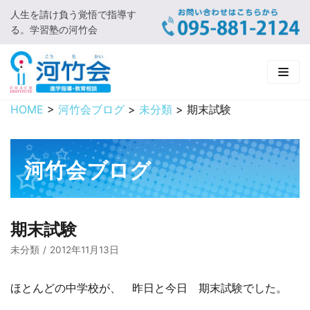
人生を請け負う覚悟で指導す
コ
る。学習塾の河竹会
ン
テ
ン
ツ
に
HOME
>
河竹会ブログ
>
未分類
>
期末試験
HOME
ス
キ
新着情報
ッ
河竹会ブログ
プ
□ お知らせ
河竹会について
□ 河竹会ブログ
□ ごあいさつ
受講コース
期末試験
□ 河竹会について
□ 小学部
実 績
未分類
2012年11月13日
□ 入会について
□ 中学部
□ 実績ご紹介
教育相談
ほとんどの中学校が、 昨日と今日 期末試験でした。
□ よくあるご質問
□ 高校部
□ 2019年合格体験記