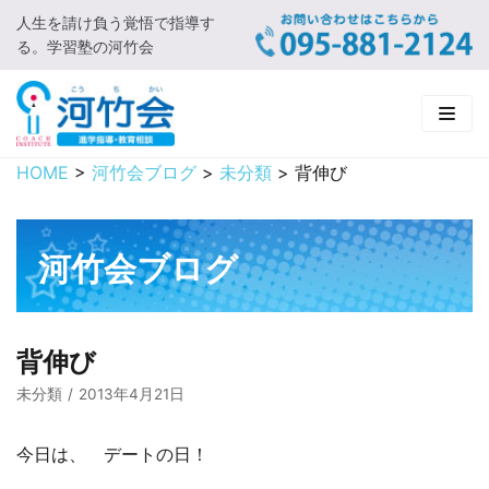
人生を請け負う覚悟で指導す
コ
る。学習塾の河竹会
ン
テ
ン
ツ
に
HOME
>
河竹会ブログ
>
未分類
>
背伸び
HOME
ス
キ
新着情報
ッ
河竹会ブログ
プ
□ お知らせ
河竹会について
□ 河竹会ブログ
□ ごあいさつ
受講コース
背伸び
□ 河竹会について
□ 小学部
実 績
未分類
2013年4月21日
□ 入会について
□ 中学部
□ 実績ご紹介
教育相談
今日は、 デートの日！
□ よくあるご質問
□ 高校部
□ 2019年合格体験記