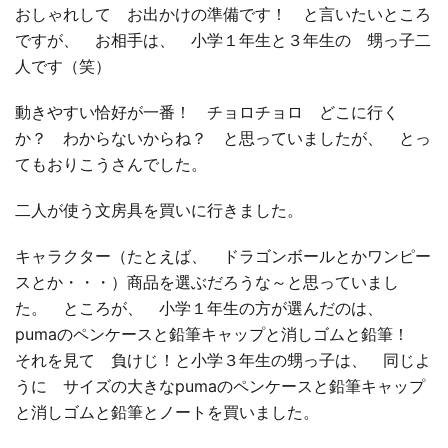
おしゃれして お出かけの準備です！ と言いたいところ
ですが、 お相手は、 小学１年生と３年生の 甥っ子二
□ 有料体験指導
人です（笑）
動きやすい恰好が一番！ チョロチョロ どこに行く
か？ わからないからね？ と思っていましたが、 とっ
てもおりこうさんでした。
二人が使う文房具を買いに行きました。
キャラクター（たとえば、 ドラゴンボールとかワンピー
スとか・・・）商品を選ぶだろうな～と思っていまし
た。 ところが、 小学１年生の方が選んだのは、
pumaのペンケースと鉛筆キャップと消しゴムと鉛筆！
それを見て 負けじ！と小学３年生の甥っ子は、 同じよ
うに サイズの大きなpumaのペンケースと鉛筆キャップ
と消しゴムと鉛筆とノートを買いました。