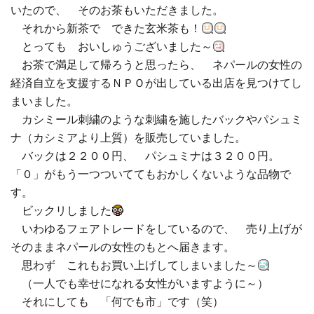
いたので、 そのお茶もいただきました。
それから新茶で できた玄米茶も！
とっても おいしゅうございました～
お茶で満足して帰ろうと思ったら、 ネパールの女性の
経済自立を支援するＮＰＯが出している出店を見つけてし
まいました。
カシミール刺繍のような刺繍を施したバックやパシュミ
ナ（カシミアより上質）を販売していました。
バックは２２００円、 パシュミナは３２００円。
「０」がもう一つついててもおかしくないような品物で
す。
ビックリしました
いわゆるフェアトレードをしているので、 売り上げが
そのままネパールの女性のもとへ届きます。
思わず これもお買い上げしてしまいました～
（一人でも幸せになれる女性がいますように～）
それにしても 「何でも市」です（笑）