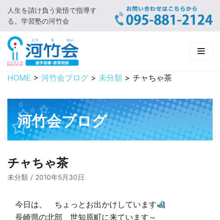
人生を請け負う覚悟で指導す
コ
る。学習塾の河竹会
ン
テ
ン
ツ
に
HOME
>
河竹会ブログ
>
未分類
>
チャちゃ茶
HOME
ス
キ
新着情報
ッ
河竹会ブログ
プ
□ お知らせ
河竹会について
□ 河竹会ブログ
□ ごあいさつ
受講コース
チャちゃ茶
□ 河竹会について
□ 小学部
実 績
未分類
2010年5月30日
□ 入会について
□ 中学部
□ 実績ご紹介
教育相談
今日は、 ちょっとお出かけしています
長崎県の北部 世知原町に来ています～
□ よくあるご質問
□ 高校部
□ 2019年合格体験記