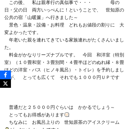
この後、 私は親孝行の真似事で・・・ 母の
日・父の日 両方いっぺんに！ということで、 世知原の
公共の宿「山暖簾」へ行きました～
景色・温泉・設備・お料理 どれもお値段の割りに 大
変よかったです。
年老いた親を連れてきている家族連れがたくさんいまし
た。
料金がかなりリーズナブルです。 今回 和洋室（特別
室）（１０畳和室・３畳別間・４畳半ほどのぬれ縁・８畳
ほどの洋室・バス（ヒノキ風呂）・トイレ）を予約しまし
たが、 とっても広くて それでも１０００円ＵＰです
普通だと２５０００円ぐらいは かかるでしょう～
とってもお得感があります
ちなみに お風呂上りの 世知原茶のアイスクリーム