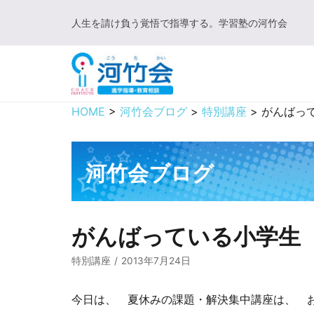
コ
人生を請け負う覚悟で指導する。学習塾の河竹会
ン
テ
ン
ツ
に
HOME
>
河竹会ブログ
>
特別講座
>
がんばっ
ス
キ
ッ
河竹会ブログ
プ
がんばっている小学生
特別講座
2013年7月24日
今日は、 夏休みの課題・解決集中講座は、 