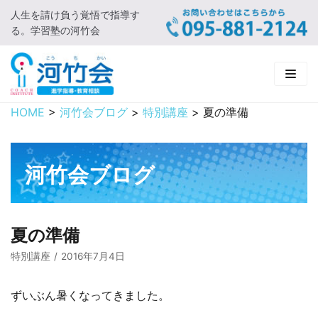
人生を請け負う覚悟で指導す
コ
る。学習塾の河竹会
ン
テ
ン
ツ
に
HOME
>
河竹会ブログ
>
特別講座
>
夏の準備
HOME
ス
キ
新着情報
ッ
河竹会ブログ
プ
□ お知らせ
河竹会について
□ 河竹会ブログ
□ ごあいさつ
受講コース
夏の準備
□ 河竹会について
□ 小学部
実 績
特別講座
2016年7月4日
□ 入会について
□ 中学部
□ 実績ご紹介
教育相談
ずいぶん暑くなってきました。
□ よくあるご質問
□ 高校部
□ 2019年合格体験記