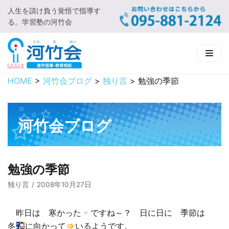
人生を請け負う覚悟で指導す
コ
る。学習塾の河竹会
ン
テ
ン
ツ
に
HOME
>
河竹会ブログ
>
独り言
>
勉強の季節
HOME
ス
キ
新着情報
ッ
河竹会ブログ
プ
□ お知らせ
河竹会について
□ 河竹会ブログ
□ ごあいさつ
受講コース
勉強の季節
□ 河竹会について
□ 小学部
実 績
独り言
2008年10月27日
□ 入会について
□ 中学部
□ 実績ご紹介
教育相談
昨日は 寒かった
ですね～？ 日に日に 季節は
冬
に向かって
いるようです。
□ よくあるご質問
□ 高校部
□ 2019年合格体験記