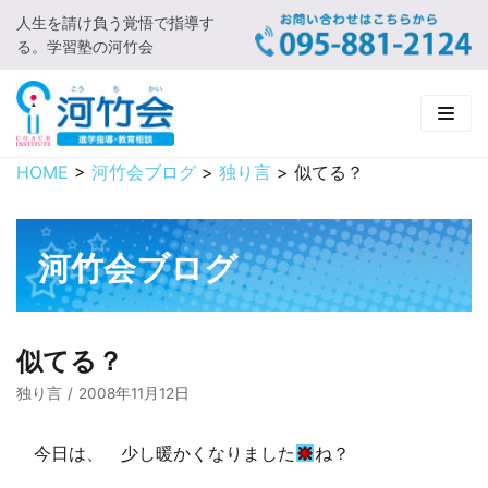
人生を請け負う覚悟で指導す
コ
る。学習塾の河竹会
ン
テ
ン
ツ
に
HOME
>
河竹会ブログ
>
独り言
>
似てる？
HOME
ス
キ
新着情報
ッ
河竹会ブログ
プ
□ お知らせ
河竹会について
□ 河竹会ブログ
□ ごあいさつ
受講コース
似てる？
□ 河竹会について
□ 小学部
実 績
独り言
2008年11月12日
□ 入会について
□ 中学部
□ 実績ご紹介
教育相談
今日は、 少し暖かくなりました
ね？
□ よくあるご質問
□ 高校部
□ 2019年合格体験記