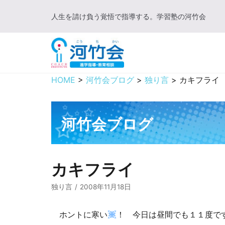
コ
人生を請け負う覚悟で指導する。学習塾の河竹会
ン
テ
ン
ツ
に
HOME
>
河竹会ブログ
>
独り言
>
カキフライ
ス
キ
ッ
河竹会ブログ
プ
カキフライ
独り言
2008年11月18日
ホントに寒い
！ 今日は昼間でも１１度で