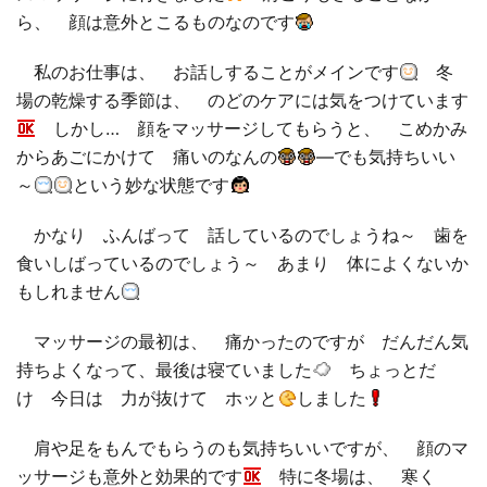
ら、 顔は意外とこるものなのです
□ 有料体験指導
私のお仕事は、 お話しすることがメインです
冬
場の乾燥する季節は、 のどのケアには気をつけています
しかし… 顔をマッサージしてもらうと、 こめかみ
からあごにかけて 痛いのなんの
―でも気持ちいい
～
という妙な状態です
かなり ふんばって 話しているのでしょうね～ 歯を
食いしばっているのでしょう～ あまり 体によくないか
もしれません
マッサージの最初は、 痛かったのですが だんだん気
持ちよくなって、最後は寝ていました
ちょっとだ
け 今日は 力が抜けて ホッと
しました
肩や足をもんでもらうのも気持ちいいですが、 顔のマ
ッサージも意外と効果的です
特に冬場は、 寒く