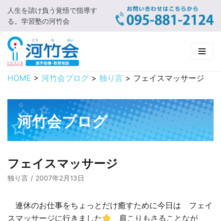
人生を請け負う覚悟で指導す
コ
る。学習塾の河竹会
ン
テ
ン
ツ
に
HOME
>
河竹会ブログ
>
独り言
>
フェイスマッサージ
HOME
ス
キ
新着情報
ッ
河竹会ブログ
プ
□ お知らせ
河竹会について
□ 河竹会ブログ
□ ごあいさつ
受講コース
フェイスマッサージ
□ 河竹会について
□ 小学部
実 績
独り言
2007年2月13日
□ 入会について
□ 中学部
□ 実績ご紹介
教育相談
連休のお仕事をちょっとだけ癒すために今日は フェイ
スマッサージに行きました
肩こりもさることなが
□ よくあるご質問
□ 高校部
□ 2019年合格体験記