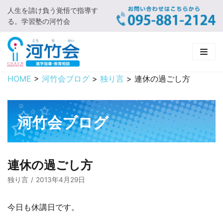
人生を請け負う覚悟で指導す
コ
る。学習塾の河竹会
ン
テ
ン
ツ
に
HOME
>
河竹会ブログ
>
独り言
>
連休の過ごし方
HOME
ス
キ
新着情報
ッ
河竹会ブログ
プ
□ お知らせ
河竹会について
□ 河竹会ブログ
□ ごあいさつ
受講コース
連休の過ごし方
□ 河竹会について
□ 小学部
実 績
独り言
2013年4月29日
□ 入会について
□ 中学部
□ 実績ご紹介
教育相談
今日も休講日です。
□ よくあるご質問
□ 高校部
□ 2019年合格体験記