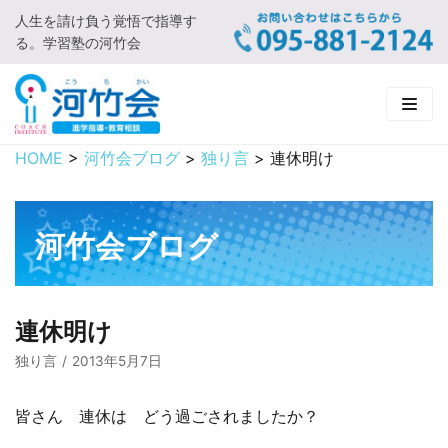
人生を請け負う覚悟で指導す
コ
る。学習塾の河竹会
ン
テ
ン
ツ
に
HOME
>
河竹会ブログ
>
独り言
>
連休明け
HOME
ス
キ
新着情報
ッ
河竹会ブログ
プ
□ お知らせ
河竹会について
□ 河竹会ブログ
□ ごあいさつ
受講コース
連休明け
□ 河竹会について
□ 小学部
実 績
独り言
2013年5月7日
□ 入会について
□ 中学部
□ 実績ご紹介
教育相談
皆さん 連休は どう過ごされましたか？
□ よくあるご質問
□ 高校部
□ 2019年合格体験記