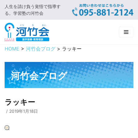
人生を請け負う覚悟で指導す
コ
る。学習塾の河竹会
ン
テ
ン
ツ
に
HOME
>
河竹会ブログ
>
ラッキー
HOME
ス
キ
新着情報
ッ
河竹会ブログ
プ
□ お知らせ
河竹会について
□ 河竹会ブログ
□ ごあいさつ
受講コース
ラッキー
□ 河竹会について
□ 小学部
実 績
2019年1月18日
□ 入会について
□ 中学部
□ 実績ご紹介
教育相談
□ よくあるご質問
□ 高校部
□ 2019年合格体験記