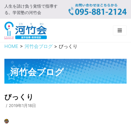
人生を請け負う覚悟で指導す
コ
る。学習塾の河竹会
ン
テ
ン
ツ
に
HOME
>
河竹会ブログ
>
びっくり
HOME
ス
キ
新着情報
ッ
河竹会ブログ
プ
□ お知らせ
河竹会について
□ 河竹会ブログ
□ ごあいさつ
受講コース
びっくり
□ 河竹会について
□ 小学部
実 績
2019年1月18日
□ 入会について
□ 中学部
□ 実績ご紹介
教育相談
□ よくあるご質問
□ 高校部
□ 2019年合格体験記