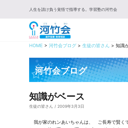
コ
人生を請け負う覚悟で指導する。学習塾の河竹会
ン
テ
ン
ツ
に
HOME
>
河竹会ブログ
>
生徒の皆さん
>
知識
ス
キ
ッ
河竹会ブログ
プ
知識がベース
生徒の皆さん
2009年3月3日
我が家のれンあいちゃんは、 ご長寿で賢くて