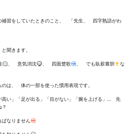
補習をしていたときのこと、 「先生、 四字熟語がわ
。
」と聞きます。
往
、 意気消沈
、 四面楚歌
、 でも臥薪嘗胆
な
るのは、 体の一部を使った慣用表現です。
高い」「足が出る」「目がない」「腕を上げる」… 先
ね？
ればなりません