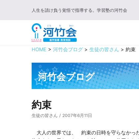
コ
人生を請け負う覚悟で指導する。学習塾の河竹会
ン
テ
ン
ツ
に
HOME
>
河竹会ブログ
>
生徒の皆さん
>
約束
ス
キ
ッ
河竹会ブログ
プ
約束
生徒の皆さん
2007年6月11日
大人の世界では、 約束の日時を守らなかった