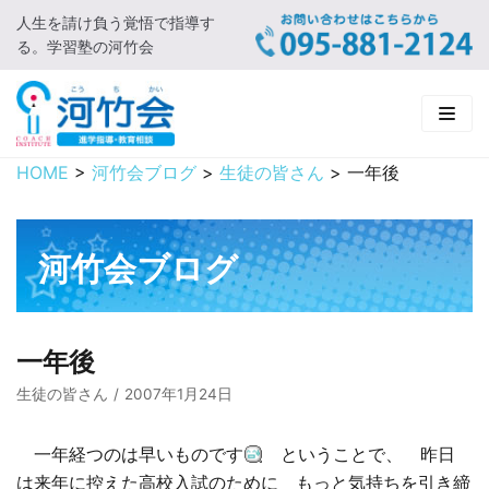
人生を請け負う覚悟で指導す
コ
る。学習塾の河竹会
ン
テ
ン
ツ
に
HOME
>
河竹会ブログ
>
生徒の皆さん
>
一年後
HOME
ス
キ
新着情報
ッ
河竹会ブログ
プ
□ お知らせ
河竹会について
□ 河竹会ブログ
□ ごあいさつ
受講コース
一年後
□ 河竹会について
□ 小学部
実 績
生徒の皆さん
2007年1月24日
□ 入会について
□ 中学部
□ 実績ご紹介
教育相談
一年経つのは早いものです
ということで、 昨日
は来年に控えた高校入試のために もっと気持ちを引き締
□ よくあるご質問
□ 高校部
□ 2019年合格体験記