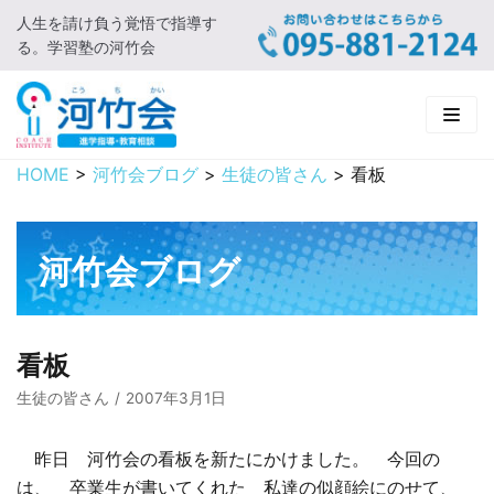
人生を請け負う覚悟で指導す
コ
る。学習塾の河竹会
ン
テ
ン
ツ
に
HOME
>
河竹会ブログ
>
生徒の皆さん
>
看板
HOME
ス
キ
新着情報
ッ
河竹会ブログ
プ
□ お知らせ
河竹会について
□ 河竹会ブログ
□ ごあいさつ
受講コース
看板
□ 河竹会について
□ 小学部
実 績
生徒の皆さん
2007年3月1日
□ 入会について
□ 中学部
□ 実績ご紹介
教育相談
昨日 河竹会の看板を新たにかけました。 今回の
は、 卒業生が書いてくれた 私達の似顔絵にのせて、
□ よくあるご質問
□ 高校部
□ 2019年合格体験記