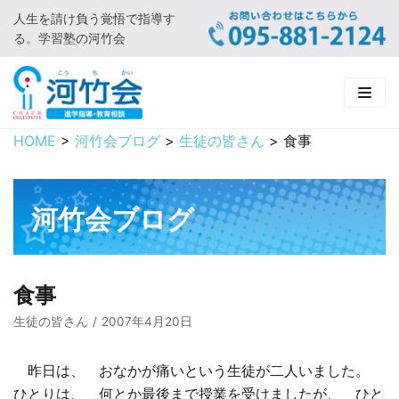
人生を請け負う覚悟で指導す
コ
る。学習塾の河竹会
ン
テ
ン
ツ
に
HOME
>
河竹会ブログ
>
生徒の皆さん
>
食事
HOME
ス
キ
新着情報
ッ
河竹会ブログ
プ
□ お知らせ
河竹会について
□ 河竹会ブログ
□ ごあいさつ
受講コース
食事
□ 河竹会について
□ 小学部
実 績
生徒の皆さん
2007年4月20日
□ 入会について
□ 中学部
□ 実績ご紹介
教育相談
昨日は、 おなかが痛いという生徒が二人いました。
ひとりは、 何とか最後まで授業を受けましたが、 ひと
□ よくあるご質問
□ 高校部
□ 2019年合格体験記