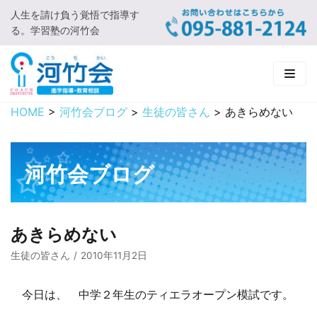
人生を請け負う覚悟で指導す
コ
る。学習塾の河竹会
ン
テ
ン
ツ
に
HOME
>
河竹会ブログ
>
生徒の皆さん
>
あきらめない
HOME
ス
キ
新着情報
ッ
河竹会ブログ
プ
□ お知らせ
河竹会について
□ 河竹会ブログ
□ ごあいさつ
受講コース
あきらめない
□ 河竹会について
□ 小学部
実 績
生徒の皆さん
2010年11月2日
□ 入会について
□ 中学部
□ 実績ご紹介
教育相談
今日は、 中学２年生のティエラオープン模試です。
□ よくあるご質問
□ 高校部
□ 2019年合格体験記