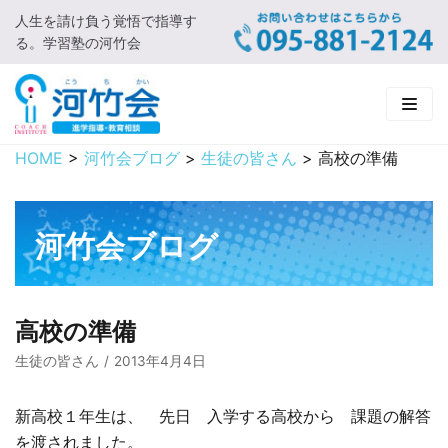
人生を請け負う覚悟で指導す
コ
る。学習塾の河竹会
ン
テ
ン
ツ
に
HOME
>
河竹会ブログ
>
生徒の皆さん
>
高校の準備
HOME
ス
キ
新着情報
ッ
河竹会ブログ
プ
□ お知らせ
河竹会について
□ 河竹会ブログ
□ ごあいさつ
受講コース
高校の準備
□ 河竹会について
□ 小学部
実 績
生徒の皆さん
2013年4月4日
□ 入会について
□ 中学部
□ 実績ご紹介
教育相談
新高校１年生は、 先日 入学する高校から 課題の解答
を渡されました。
□ よくあるご質問
□ 高校部
□ 2019年合格体験記