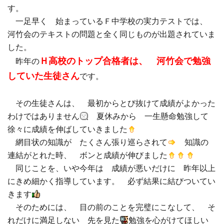
す。
一足早く 始まっているＦ中学校の実力テストでは、
河竹会のテキストの問題と全く同じものが出題されていま
した。
Ｈ高校のトップ合格者は、 河竹会で勉強
昨年の
していた生徒さん
です。
その生徒さんは、 最初からとび抜けて成績がよかった
わけではありません
夏休みから 一生懸命勉強して
徐々に成績を伸ばしていきました
網目状の知識が たくさん張り巡らされて
知識の
連結がとれた時、 ボンと成績が伸びました
同じことを、いや今年は 成績が悪いだけに 昨年以上
にきめ細かく指導しています。 必ず結果に結びついてい
きます
そのためには、 目の前のことを完璧にこなして、 そ
れだけに満足しない 先を見た
勉強を心がけてほしい