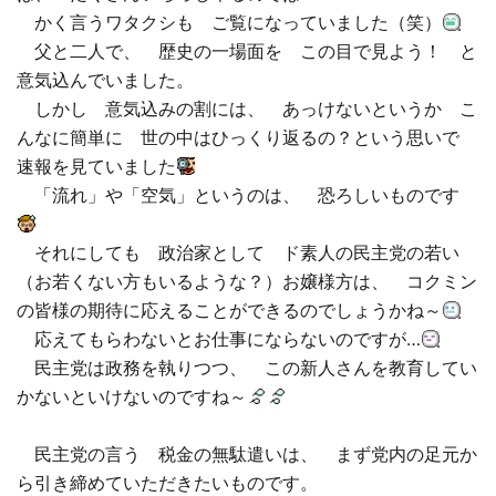
かく言うワタクシも ご覧になっていました（笑）
□ 有料体験指導
父と二人で、 歴史の一場面を この目で見よう！ と
意気込んでいました。
しかし 意気込みの割には、 あっけないというか こ
んなに簡単に 世の中はひっくり返るの？という思いで
速報を見ていました
「流れ」や「空気」というのは、 恐ろしいものです
それにしても 政治家として ド素人の民主党の若い
（お若くない方もいるような？）お嬢様方は、 コクミン
の皆様の期待に応えることができるのでしょうかね～
応えてもらわないとお仕事にならないのですが…
民主党は政務を執りつつ、 この新人さんを教育してい
かないといけないのですね～
民主党の言う 税金の無駄遣いは、 まず党内の足元か
ら引き締めていただきたいものです。