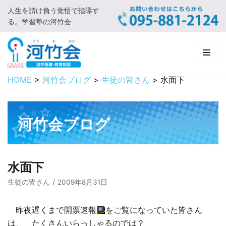
人生を請け負う覚悟で指導す
コ
る。学習塾の河竹会
ン
テ
ン
ツ
に
HOME
>
河竹会ブログ
>
生徒の皆さん
>
水面下
HOME
ス
キ
新着情報
ッ
河竹会ブログ
プ
□ お知らせ
河竹会について
□ 河竹会ブログ
□ ごあいさつ
受講コース
水面下
□ 河竹会について
□ 小学部
実 績
生徒の皆さん
2009年8月31日
□ 入会について
□ 中学部
□ 実績ご紹介
教育相談
昨夜遅くまで開票速報
をご覧になっていた皆さん
は、 たくさんいらっしゃるのでは？
□ よくあるご質問
□ 高校部
□ 2019年合格体験記