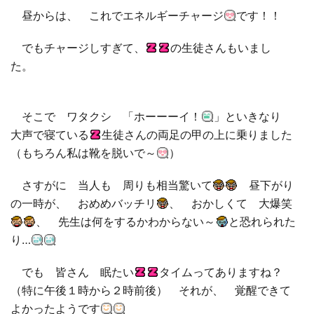
昼からは、 これでエネルギーチャージ
です！！
でもチャージしすぎて、
の生徒さんもいまし
た。
そこで ワタクシ 「ホーーーイ！
」といきなり
大声で寝ている
生徒さんの両足の甲の上に乗りました
（もちろん私は靴を脱いで～
）
さすがに 当人も 周りも相当驚いて
昼下がり
の一時が、 おめめバッチリ
、 おかしくて 大爆笑
、 先生は何をするかわからない～
と恐れられた
り…
でも 皆さん 眠たい
タイムってありますね？
（特に午後１時から２時前後） それが、 覚醒できて
よかったようです