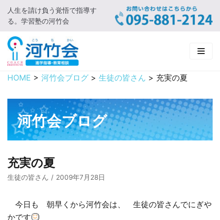
人生を請け負う覚悟で指導す
コ
る。学習塾の河竹会
ン
テ
ン
ツ
に
HOME
>
河竹会ブログ
>
生徒の皆さん
>
充実の夏
HOME
ス
キ
新着情報
ッ
河竹会ブログ
プ
□ お知らせ
河竹会について
□ 河竹会ブログ
□ ごあいさつ
受講コース
充実の夏
□ 河竹会について
□ 小学部
実 績
生徒の皆さん
2009年7月28日
□ 入会について
□ 中学部
□ 実績ご紹介
教育相談
今日も 朝早くから河竹会は、 生徒の皆さんでにぎや
かです
□ よくあるご質問
□ 高校部
□ 2019年合格体験記