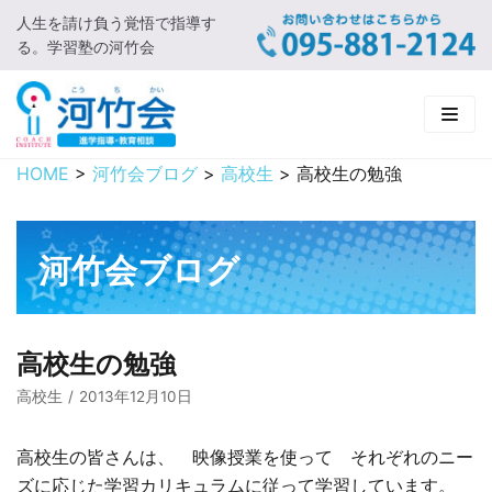
人生を請け負う覚悟で指導す
コ
る。学習塾の河竹会
ン
テ
ン
ツ
に
HOME
>
河竹会ブログ
>
高校生
>
高校生の勉強
HOME
ス
キ
新着情報
ッ
河竹会ブログ
プ
□ お知らせ
河竹会について
□ 河竹会ブログ
□ ごあいさつ
受講コース
高校生の勉強
□ 河竹会について
□ 小学部
実 績
高校生
2013年12月10日
□ 入会について
□ 中学部
□ 実績ご紹介
教育相談
高校生の皆さんは、 映像授業を使って それぞれのニー
ズに応じた学習カリキュラムに従って学習しています。
□ よくあるご質問
□ 高校部
□ 2019年合格体験記