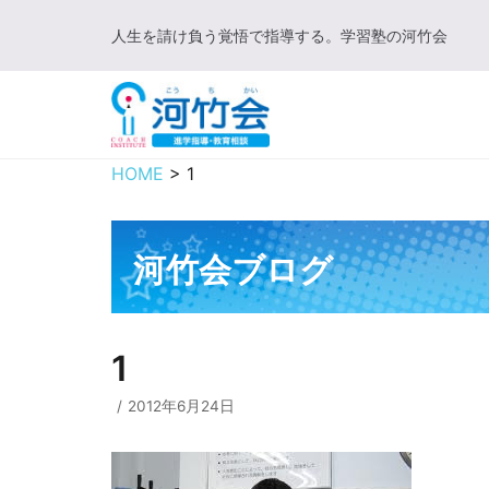
コ
人生を請け負う覚悟で指導する。学習塾の河竹会
ン
テ
ン
ツ
に
HOME
>
1
ス
キ
ッ
河竹会ブログ
プ
1
2012年6月24日