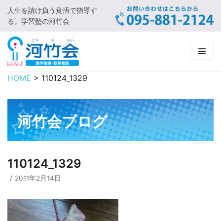
人生を請け負う覚悟で指導す
コ
る。学習塾の河竹会
ン
テ
ン
ツ
に
HOME
>
110124_1329
HOME
ス
キ
新着情報
ッ
河竹会ブログ
プ
□ お知らせ
河竹会について
□ 河竹会ブログ
□ ごあいさつ
受講コース
110124_1329
□ 河竹会について
□ 小学部
実 績
2011年2月14日
□ 入会について
□ 中学部
□ 実績ご紹介
教育相談
□ よくあるご質問
□ 高校部
□ 2019年合格体験記