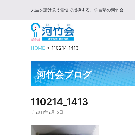
コ
人生を請け負う覚悟で指導する。学習塾の河竹会
ン
テ
ン
ツ
に
HOME
>
110214_1413
ス
キ
ッ
河竹会ブログ
プ
110214_1413
2011年2月15日