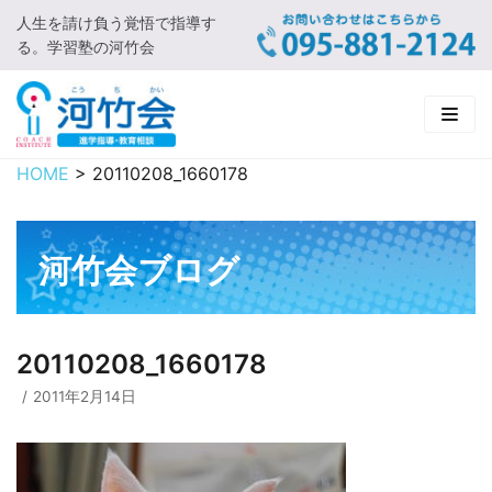
人生を請け負う覚悟で指導す
コ
る。学習塾の河竹会
ン
テ
ン
ツ
に
HOME
>
20110208_1660178
HOME
ス
キ
新着情報
ッ
河竹会ブログ
プ
□ お知らせ
河竹会について
□ 河竹会ブログ
□ ごあいさつ
受講コース
20110208_1660178
□ 河竹会について
□ 小学部
実 績
2011年2月14日
□ 入会について
□ 中学部
□ 実績ご紹介
教育相談
□ よくあるご質問
□ 高校部
□ 2019年合格体験記