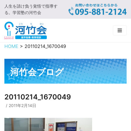
人生を請け負う覚悟で指導す
コ
る。学習塾の河竹会
ン
テ
ン
ツ
に
HOME
>
20110214_1670049
HOME
ス
キ
新着情報
ッ
河竹会ブログ
プ
□ お知らせ
河竹会について
□ 河竹会ブログ
□ ごあいさつ
受講コース
20110214_1670049
□ 河竹会について
□ 小学部
実 績
2011年2月14日
□ 入会について
□ 中学部
□ 実績ご紹介
教育相談
□ よくあるご質問
□ 高校部
□ 2019年合格体験記