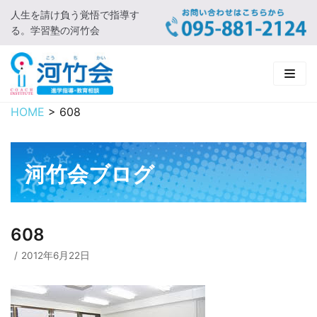
人生を請け負う覚悟で指導す
コ
る。学習塾の河竹会
ン
テ
ン
ツ
に
HOME
>
608
HOME
ス
キ
新着情報
ッ
河竹会ブログ
プ
□ お知らせ
河竹会について
□ 河竹会ブログ
□ ごあいさつ
受講コース
608
□ 河竹会について
□ 小学部
実 績
2012年6月22日
□ 入会について
□ 中学部
□ 実績ご紹介
教育相談
□ よくあるご質問
□ 高校部
□ 2019年合格体験記