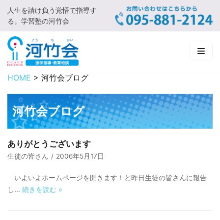
人生を請け負う覚悟で指導す
コ
る。学習塾の河竹会
ン
テ
ン
ツ
に
HOME
>
河竹会ブログ
HOME
ス
キ
新着情報
河竹会ブログ
ッ
プ
□ お知らせ
河竹会について
ありがとうございます
□ 河竹会ブログ
□ ごあいさつ
受講コース
生徒の皆さん
2006年5月17日
□ 河竹会について
□ 小学部
実 績
いよいよホームページを開きます！と昨日生徒の皆さんに報告
し…
続きを読む
»
□ 入会について
□ 中学部
□ 実績ご紹介
教育相談
□ よくあるご質問
□ 高校部
□ 2019年合格体験記