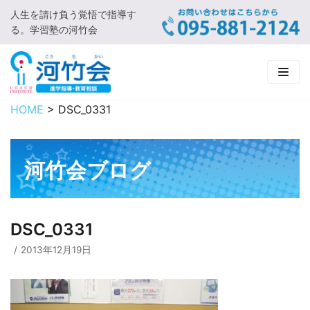
人生を請け負う覚悟で指導す
コ
る。学習塾の河竹会
ン
テ
ン
ツ
に
HOME
>
DSC_0331
HOME
ス
キ
新着情報
ッ
河竹会ブログ
プ
□ お知らせ
河竹会について
□ 河竹会ブログ
□ ごあいさつ
受講コース
DSC_0331
□ 河竹会について
□ 小学部
実 績
2013年12月19日
□ 入会について
□ 中学部
□ 実績ご紹介
教育相談
□ よくあるご質問
□ 高校部
□ 2019年合格体験記