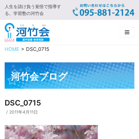
人生を請け負う覚悟で指導す
コ
る。学習塾の河竹会
ン
テ
ン
ツ
に
HOME
>
DSC_0715
HOME
ス
キ
新着情報
ッ
河竹会ブログ
プ
□ お知らせ
河竹会について
□ 河竹会ブログ
□ ごあいさつ
受講コース
DSC_0715
□ 河竹会について
□ 小学部
実 績
2011年4月11日
□ 入会について
□ 中学部
□ 実績ご紹介
教育相談
□ よくあるご質問
□ 高校部
□ 2019年合格体験記